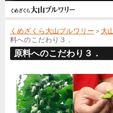
くめざくら大山ブルワリー
＞
大
料へのこだわり３．
原料へのこだわり３．