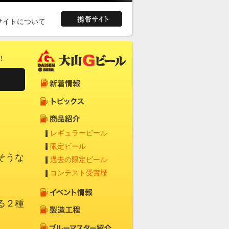
サイトについて
！
レギュラービール
限定ビール
そうな
過去の限定ビール
コンテスト受賞歴
る２種