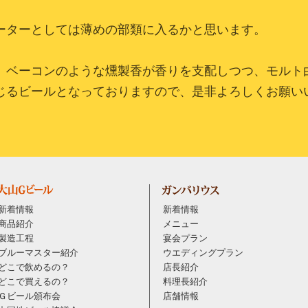
ーターとしては薄めの部類に入るかと思います。
、ベーコンのような燻製香が香りを
支配しつつ、モルト
じるビールと
なっておりますので、是非よろしくお願い
新着情報
新着情報
商品紹介
メニュー
製造工程
宴会プラン
ブルーマスター紹介
ウエディングプラン
どこで飲めるの？
店長紹介
どこで買えるの？
料理長紹介
Ｇビール頒布会
店舗情報