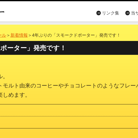
リンク集
当
ール
＞
新着情報
＞4年ぶりの「スモークドポーター」発売です！
ドポーター」発売です！
ル。
ト
モルト由来のコーヒーやチョコレートのようなフレー
楽しめます。