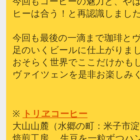
今回もコーヒーの魅力と、や
ヒーは合う！と再認識しまし
今回も最後の一滴まで珈琲と
足のいくビールに仕上がりま
おそらく世界でここだけかも
ヴァイツェンを是非お楽しみ
※ 
トリヱコーヒー
大山山麓（水郷の町：米子市淀
焙煎工房 。生豆を一粒ずつハ