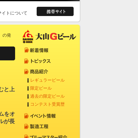
サイトについて
）」の発
レギュラービール
限定ビール
むと上
過去の限定ビール
コンテスト受賞歴
ームをオ
ルが長