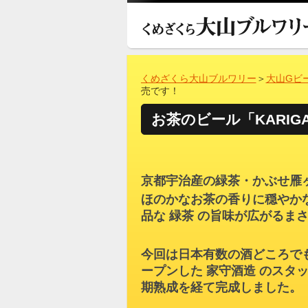
くめざくら大山ブルワリー
＞
大山Gビ
売です！
お茶のビール「KARIG
京都宇治産の緑茶・かぶせ雁
ほのかなお茶の香りに穏やか
品な 緑茶 の旨味が広がるま
今回は日本有数の酒どころでもあ
ープンした 家守酒造 のスタ
期熟成を経て完成しました。