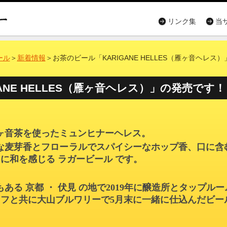
リンク集
当
ール
＞
新着情報
＞お茶のビール「KARIGANE HELLES（雁ヶ音ヘレス
ANE HELLES（雁ヶ音ヘレス）」の発売です！
ヶ音茶を使ったミュンヒナーヘレス。
な麦芽香とフローラルでスパイシーなホップ香、口に含
さに和を感じる ラガービール です。
る 京都 ・ 伏見 の地で2019年に醸造所とタップル
ッフと共に大山ブルワリーで5月末に一緒に仕込んだビー