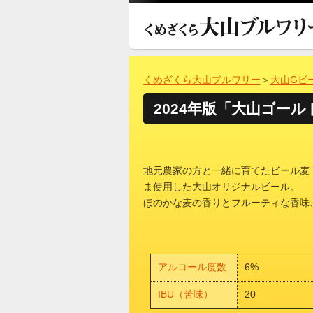
くめざくら大山ブルワリー
＞
大山Gビ
2024年版「大山ゴー
地元農家の方と一緒に育てたビール麦
ま使用した大山オリジナルビール。
ほのかな麦の香りとフルーティな香味
アルコール度数
6%
IBU（苦味）
20