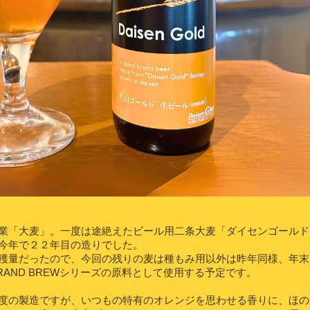
業「大麦」。一度は途絶えたビール用二条大麦「ダイセンゴールド
今年で２２年目の造りでした。
穫量だったので、今回の残りの麦は種もみ用以外は昨年同様、年末
GRAND BREWシリーズの原料として使用する予定です。
度の製造ですが、いつもの特有のオレンジを思わせる香りに、ほの