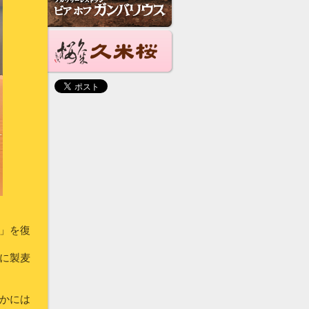
」を復
に製麦
かには