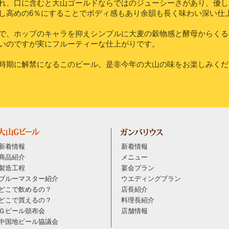
れ、口に含むと大山ゴールドならではのジューシーさがあり、優し
し高めの6％にすることでボディ感もあり余韻も長く味わい深い仕
で、ホップのキャラを抑えシンプルに大麦の穀物感と酵母からくる
いのですが実にフルーティーな仕上がりです。
時期に解禁になるこのビール。是非今年の大山の味をお楽しみくだ
新着情報
新着情報
商品紹介
メニュー
製造工程
宴会プラン
ブルーマスター紹介
ウエディングプラン
どこで飲めるの？
店長紹介
どこで買えるの？
料理長紹介
Ｇビール頒布会
店舗情報
中国地ビール協議会