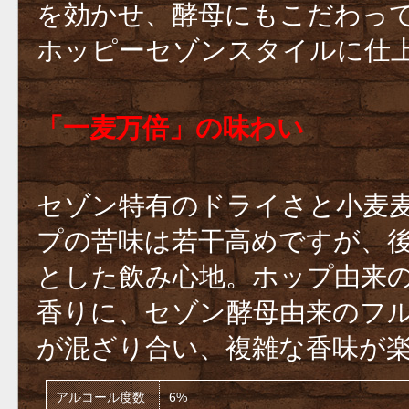
を効かせ、酵母にもこだわっ
ホッピーセゾンスタイルに仕
「一麦万倍」の味わい
セゾン特有のドライさと小麦
プの苦味は若干高めですが、
とした飲み心地。ホップ由来
香りに、セゾン酵母由来のフ
が混ざり合い、複雑な香味が
アルコール度数
6%