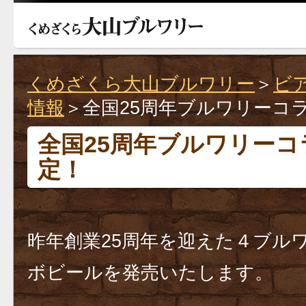
くめざくら大山ブルワリー
＞
ビ
情報
＞全国25周年ブルワリーコ
全国25周年ブルワリー
定！
昨年創業25周年を迎えた４ブル
ボビールを発売いたします。