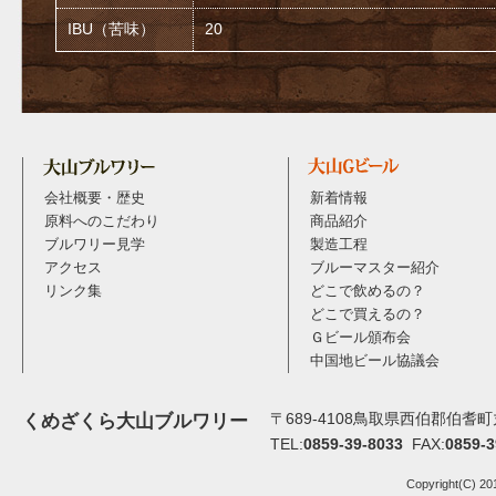
IBU（苦味）
20
会社概要・歴史
新着情報
原料へのこだわり
商品紹介
ブルワリー見学
製造工程
アクセス
ブルーマスター紹介
リンク集
どこで飲めるの？
どこで買えるの？
Ｇビール頒布会
中国地ビール協議会
〒689-4108鳥取県西伯郡伯耆町丸
くめざくら大山ブルワリー
TEL:
0859-39-8033
FAX:
0859-3
Copyright(C) 20