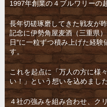
1997年創業の４ブルワリーの
長年切磋琢磨してきた戦友が昨
記念に伊勢角屋麦酒（三重県）
日”に一粒ずつ積み上げた経験
す。
これを起点に「万人の方に様
い！」という想いを込めまし
４社の強みを組み合わせ、ク